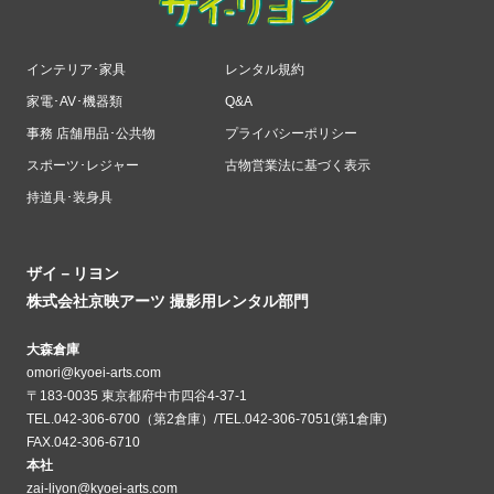
インテリア･家具
レンタル規約
家電･AV･機器類
Q&A
事務 店舗用品･公共物
プライバシーポリシー
スポーツ･レジャー
古物営業法に基づく表示
持道具･装身具
ザイ－リヨン
株式会社京映アーツ 撮影用レンタル部門
大森倉庫
omori@kyoei-arts.com
〒183-0035 東京都府中市四谷4-37-1
TEL.042-306-6700（第2倉庫）/TEL.042-306-7051(第1倉庫)
FAX.042-306-6710
本社
zai-liyon@kyoei-arts.com