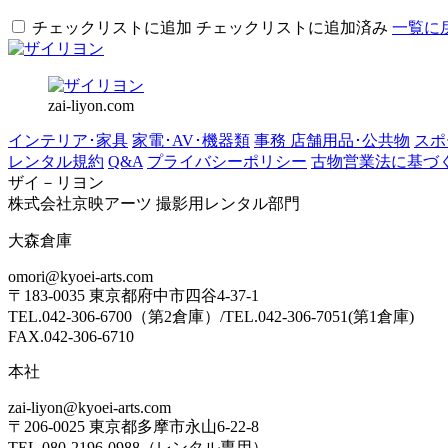
チェックリストに追加
チェックリストに追加済み
一覧に
zai-liyon.com
インテリア･家具
家電･AV･機器類
事務 店舗用品･公共物
スポ
レンタル規約
Q&A
プライバシーポリシー
古物営業法に基づ
ザイ－リヨン
株式会社京映アーツ 撮影用レンタル部門
大森倉庫
omori@kyoei-arts.com
〒183-0035 東京都府中市四谷4-37-1
TEL.042-306-6700（第2倉庫）/TEL.042-306-7051(第1倉庫)
FAX.042-306-6710
本社
zai-liyon@kyoei-arts.com
〒206-0025 東京都多摩市永山6-22-8
TEL.080-2196-0988（レンタル専用）