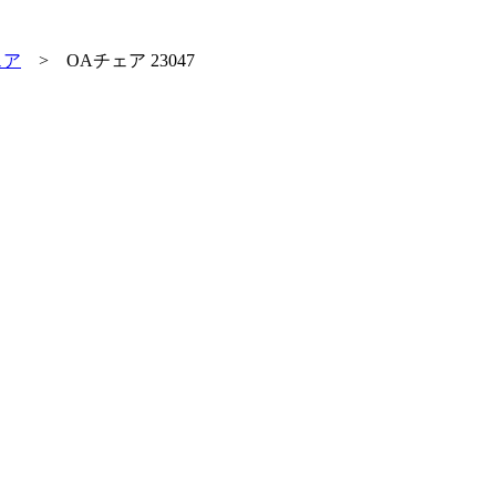
ェア
>
OAチェア 23047