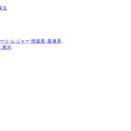
戻る
ーツ･レジャー
持道具･装身具
く表示