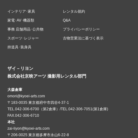
インテリア･家具
レンタル規約
家電･AV･機器類
Q&A
事務 店舗用品･公共物
プライバシーポリシー
スポーツ･レジャー
古物営業法に基づく表示
持道具･装身具
ザイ－リヨン
株式会社京映アーツ 撮影用レンタル部門
大森倉庫
omori@kyoei-arts.com
〒183-0035 東京都府中市四谷4-37-1
TEL.042-306-6700（第2倉庫）/TEL.042-306-7051(第1倉庫)
FAX.042-306-6710
本社
zai-liyon@kyoei-arts.com
〒206-0025 東京都多摩市永山6-22-8