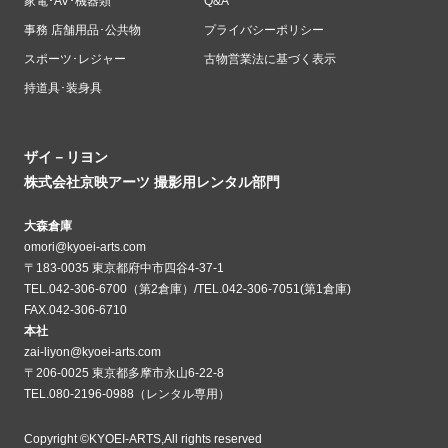
家電･AV･機器類
Q&A
事務 店舗用品･公共物
プライバシーポリシー
スポーツ･レジャー
古物営業法に基づく表示
持道具･装身具
ザイ－リヨン
株式会社京映アーツ 撮影用レンタル部門
大森倉庫
omori@kyoei-arts.com
〒183-0035 東京都府中市四谷4-37-1
TEL.042-306-6700（第2倉庫）/TEL.042-306-7051(第1倉庫)
FAX.042-306-6710
本社
zai-liyon@kyoei-arts.com
〒206-0025 東京都多摩市永山6-22-8
TEL.080-2196-0988（レンタル専用）
Copyright ©KYOEI-ARTS,All rights reserved