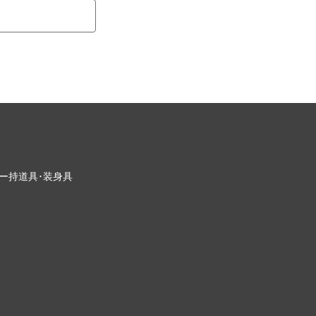
ー
持道具･装身具