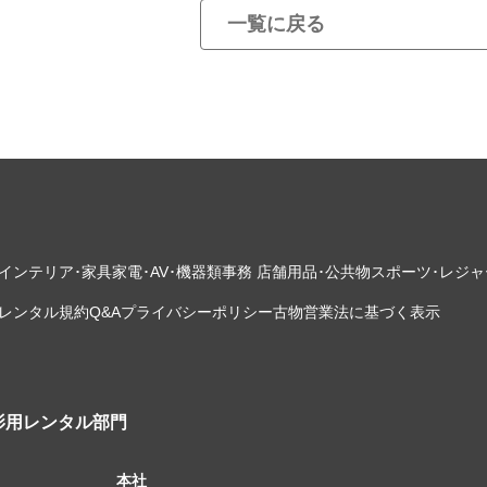
一覧に戻る
インテリア･家具
家電･AV･機器類
事務 店舗用品･公共物
スポーツ･レジャ
レンタル規約
Q&A
プライバシーポリシー
古物営業法に基づく表示
影用レンタル部門
本社