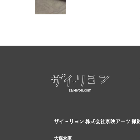
zai-liyon.com
ザイ－リヨン
株式会社京映アーツ 撮
大森倉庫