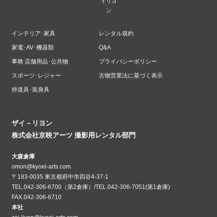
インテリア･家具
レンタル規約
家電･AV･機器類
Q&A
事務 店舗用品･公共物
プライバシーポリシー
スポーツ･レジャー
古物営業法に基づく表示
持道具･装身具
ザイ－リヨン
株式会社京映アーツ 撮影用レンタル部門
大森倉庫
omori@kyoei-arts.com
〒183-0035 東京都府中市四谷4-37-1
TEL.042-306-6700（第2倉庫）/TEL.042-306-7051(第1倉庫)
FAX.042-306-6710
本社