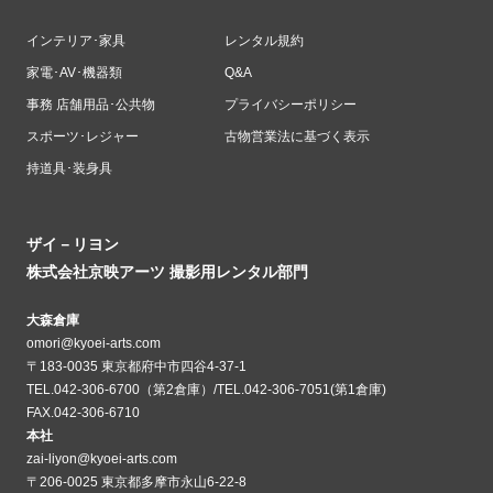
インテリア･家具
レンタル規約
家電･AV･機器類
Q&A
事務 店舗用品･公共物
プライバシーポリシー
スポーツ･レジャー
古物営業法に基づく表示
持道具･装身具
ザイ－リヨン
株式会社京映アーツ 撮影用レンタル部門
大森倉庫
omori@kyoei-arts.com
〒183-0035 東京都府中市四谷4-37-1
TEL.042-306-6700（第2倉庫）/TEL.042-306-7051(第1倉庫)
FAX.042-306-6710
本社
zai-liyon@kyoei-arts.com
〒206-0025 東京都多摩市永山6-22-8