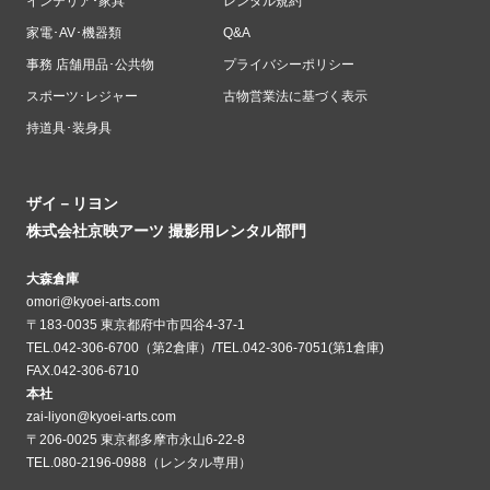
インテリア･家具
レンタル規約
家電･AV･機器類
Q&A
事務 店舗用品･公共物
プライバシーポリシー
スポーツ･レジャー
古物営業法に基づく表示
持道具･装身具
ザイ－リヨン
株式会社京映アーツ 撮影用レンタル部門
大森倉庫
omori@kyoei-arts.com
〒183-0035 東京都府中市四谷4-37-1
TEL.042-306-6700（第2倉庫）/TEL.042-306-7051(第1倉庫)
FAX.042-306-6710
本社
zai-liyon@kyoei-arts.com
〒206-0025 東京都多摩市永山6-22-8
TEL.080-2196-0988（レンタル専用）