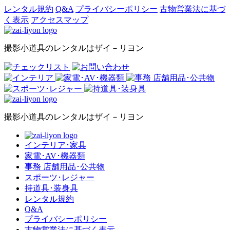
レンタル規約
Q&A
プライバシーポリシー
古物営業法に基づ
く表示
アクセスマップ
撮影小道具のレンタルはザイ－リヨン
撮影小道具のレンタルはザイ－リヨン
インテリア･家具
家電･AV･機器類
事務 店舗用品･公共物
スポーツ･レジャー
持道具･装身具
レンタル規約
Q&A
プライバシーポリシー
古物営業法に基づく表示