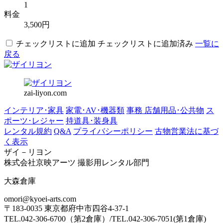
1
料金
3,500円
チェックリストに追加
チェックリストに追加済み
一覧に
戻る
zai-liyon.com
インテリア･家具
家電･AV･機器類
事務 店舗用品･公共物
ス
ポーツ･レジャー
持道具･装身具
レンタル規約
Q&A
プライバシーポリシー
古物営業法に基づ
く表示
ザイ－リヨン
株式会社京映アーツ 撮影用レンタル部門
大森倉庫
omori@kyoei-arts.com
〒183-0035 東京都府中市四谷4-37-1
TEL.042-306-6700（第2倉庫）/TEL.042-306-7051(第1倉庫)