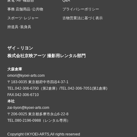
家電･AV･機器類
Q&A
事務 店舗用品･公共物
プライバシーポリシー
スポーツ･レジャー
古物営業法に基づく表示
持道具･装身具
ザイ－リヨン
株式会社京映アーツ 撮影用レンタル部門
大森倉庫
omori@kyoei-arts.com
〒183-0035 東京都府中市四谷4-37-1
TEL.042-306-6700（第2倉庫）/TEL.042-306-7051(第1倉庫)
FAX.042-306-6710
本社
zai-liyon@kyoei-arts.com
〒206-0025 東京都多摩市永山6-22-8
TEL.080-2196-0988（レンタル専用）
Copyright ©KYOEI-ARTS,All rights reserved