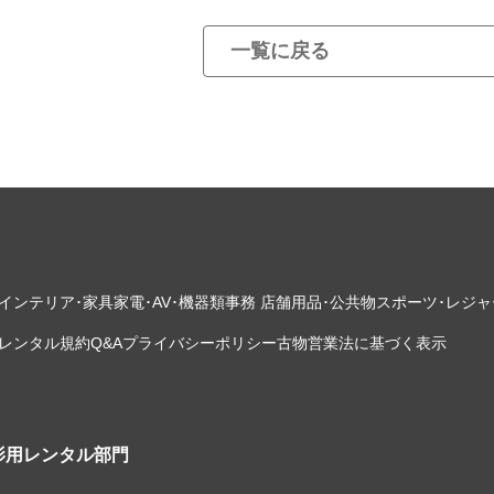
一覧に戻る
インテリア･家具
家電･AV･機器類
事務 店舗用品･公共物
スポーツ･レジャ
レンタル規約
Q&A
プライバシーポリシー
古物営業法に基づく表示
影用レンタル部門