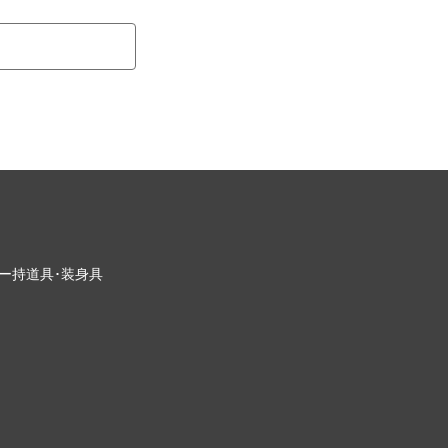
ー
持道具･装身具