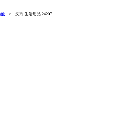
の他
>
洗剤 生活用品 24207