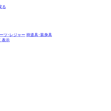
戻る
ーツ･レジャー
持道具･装身具
く表示