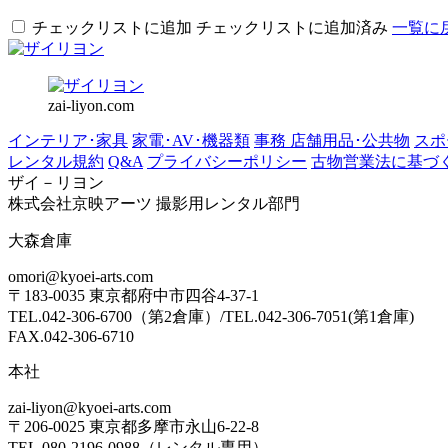
チェックリストに追加
チェックリストに追加済み
一覧に
zai-liyon.com
インテリア･家具
家電･AV･機器類
事務 店舗用品･公共物
スポ
レンタル規約
Q&A
プライバシーポリシー
古物営業法に基づ
ザイ－リヨン
株式会社京映アーツ 撮影用レンタル部門
大森倉庫
omori@kyoei-arts.com
〒183-0035 東京都府中市四谷4-37-1
TEL.042-306-6700（第2倉庫）/TEL.042-306-7051(第1倉庫)
FAX.042-306-6710
本社
zai-liyon@kyoei-arts.com
〒206-0025 東京都多摩市永山6-22-8
TEL.080-2196-0988（レンタル専用）