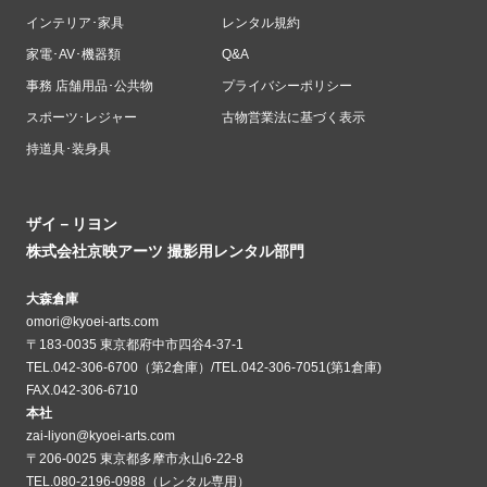
インテリア･家具
レンタル規約
家電･AV･機器類
Q&A
事務 店舗用品･公共物
プライバシーポリシー
スポーツ･レジャー
古物営業法に基づく表示
持道具･装身具
ザイ－リヨン
株式会社京映アーツ 撮影用レンタル部門
大森倉庫
omori@kyoei-arts.com
〒183-0035 東京都府中市四谷4-37-1
TEL.042-306-6700（第2倉庫）/TEL.042-306-7051(第1倉庫)
FAX.042-306-6710
本社
zai-liyon@kyoei-arts.com
〒206-0025 東京都多摩市永山6-22-8
TEL.080-2196-0988（レンタル専用）