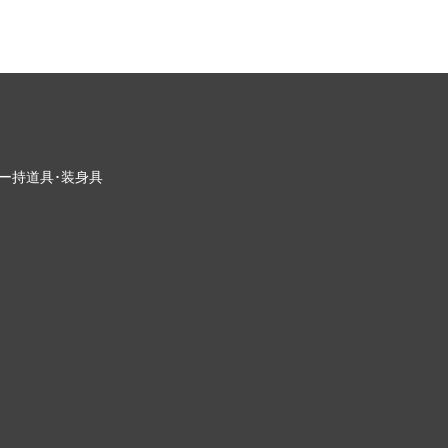
ー
持道具･装身具