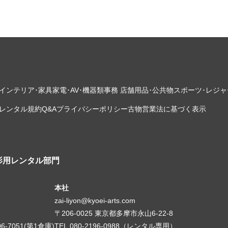
インテリア･家具
家電･AV･機器類
事務 店舗用品･公共物
スポーツ･レジャ
レンタル規約
Q&A
プライバシーポリシー
古物営業法に基づく表示
影用レンタル部門
本社
zai-liyon@kyoei-arts.com
〒206-0025 東京都多摩市永山6-22-8
06-7051(第1倉庫)
TEL.080-2196-0988（レンタル専用）