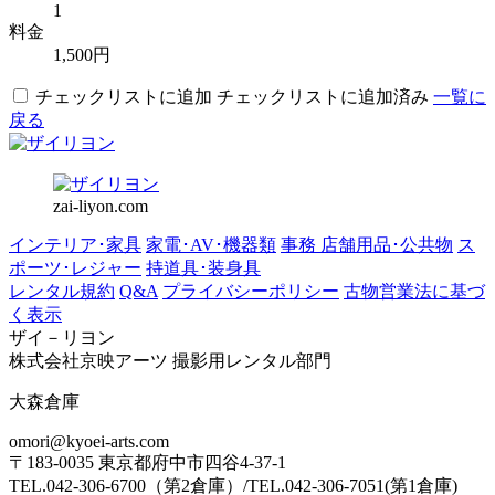
1
料金
1,500円
チェックリストに追加
チェックリストに追加済み
一覧に
戻る
zai-liyon.com
インテリア･家具
家電･AV･機器類
事務 店舗用品･公共物
ス
ポーツ･レジャー
持道具･装身具
レンタル規約
Q&A
プライバシーポリシー
古物営業法に基づ
く表示
ザイ－リヨン
株式会社京映アーツ 撮影用レンタル部門
大森倉庫
omori@kyoei-arts.com
〒183-0035 東京都府中市四谷4-37-1
TEL.042-306-6700（第2倉庫）/TEL.042-306-7051(第1倉庫)