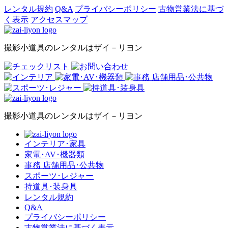
レンタル規約
Q&A
プライバシーポリシー
古物営業法に基づ
く表示
アクセスマップ
撮影小道具のレンタルはザイ－リヨン
撮影小道具のレンタルはザイ－リヨン
インテリア･家具
家電･AV･機器類
事務 店舗用品･公共物
スポーツ･レジャー
持道具･装身具
レンタル規約
Q&A
プライバシーポリシー
古物営業法に基づく表示