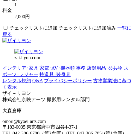
1
料金
2,000円
チェックリストに追加
チェックリストに追加済み
一覧に
戻る
zai-liyon.com
インテリア･家具
家電･AV･機器類
事務 店舗用品･公共物
ス
ポーツ･レジャー
持道具･装身具
レンタル規約
Q&A
プライバシーポリシー
古物営業法に基づ
く表示
ザイ－リヨン
株式会社京映アーツ 撮影用レンタル部門
大森倉庫
omori@kyoei-arts.com
〒183-0035 東京都府中市四谷4-37-1
TEL.042-306-6700（第2倉庫）/TEL.042-306-7051(第1倉庫)