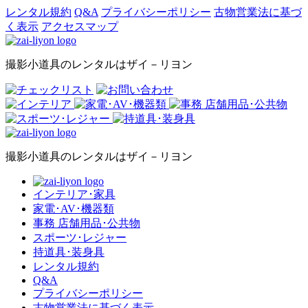
レンタル規約
Q&A
プライバシーポリシー
古物営業法に基づ
く表示
アクセスマップ
撮影小道具のレンタルはザイ－リヨン
撮影小道具のレンタルはザイ－リヨン
インテリア･家具
家電･AV･機器類
事務 店舗用品･公共物
スポーツ･レジャー
持道具･装身具
レンタル規約
Q&A
プライバシーポリシー
古物営業法に基づく表示