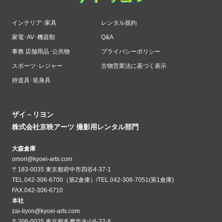
インテリア･家具
レンタル規約
家電･AV･機器類
Q&A
事務 店舗用品･公共物
プライバシーポリシー
スポーツ･レジャー
古物営業法に基づく表示
持道具･装身具
ザイ－リヨン
株式会社京映アーツ 撮影用レンタル部門
大森倉庫
omori@kyoei-arts.com
〒183-0035 東京都府中市四谷4-37-1
TEL.042-306-6700（第2倉庫）/TEL.042-306-7051(第1倉庫)
FAX.042-306-6710
本社
zai-liyon@kyoei-arts.com
〒206-0025 東京都多摩市永山6-22-8