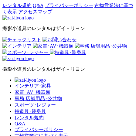
レンタル規約
Q&A
プライバシーポリシー
古物営業法に基づ
く表示
アクセスマップ
撮影小道具のレンタルはザイ－リヨン
撮影小道具のレンタルはザイ－リヨン
インテリア･家具
家電･AV･機器類
事務 店舗用品･公共物
スポーツ･レジャー
持道具･装身具
レンタル規約
Q&A
プライバシーポリシー
古物営業法に基づく表示