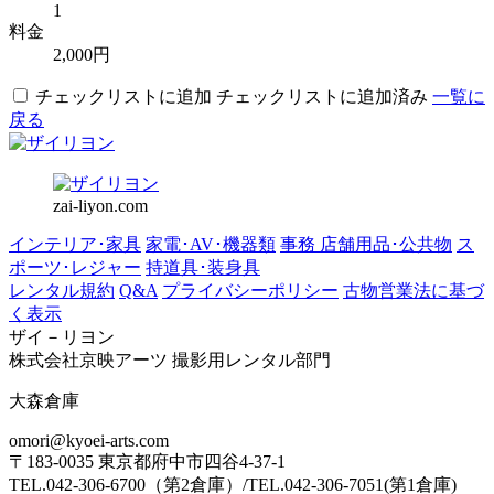
1
料金
2,000円
チェックリストに追加
チェックリストに追加済み
一覧に
戻る
zai-liyon.com
インテリア･家具
家電･AV･機器類
事務 店舗用品･公共物
ス
ポーツ･レジャー
持道具･装身具
レンタル規約
Q&A
プライバシーポリシー
古物営業法に基づ
く表示
ザイ－リヨン
株式会社京映アーツ 撮影用レンタル部門
大森倉庫
omori@kyoei-arts.com
〒183-0035 東京都府中市四谷4-37-1
TEL.042-306-6700（第2倉庫）/TEL.042-306-7051(第1倉庫)