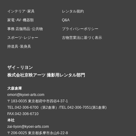
インテリア･家具
レンタル規約
家電･AV･機器類
Q&A
事務 店舗用品･公共物
プライバシーポリシー
スポーツ･レジャー
古物営業法に基づく表示
持道具･装身具
ザイ－リヨン
株式会社京映アーツ 撮影用レンタル部門
大森倉庫
omori@kyoei-arts.com
〒183-0035 東京都府中市四谷4-37-1
TEL.042-306-6700（第2倉庫）/TEL.042-306-7051(第1倉庫)
FAX.042-306-6710
本社
zai-liyon@kyoei-arts.com
〒206-0025 東京都多摩市永山6-22-8