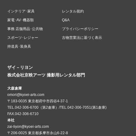
インテリア･家具
レンタル規約
家電･AV･機器類
Q&A
事務 店舗用品･公共物
プライバシーポリシー
スポーツ･レジャー
古物営業法に基づく表示
持道具･装身具
ザイ－リヨン
株式会社京映アーツ 撮影用レンタル部門
大森倉庫
omori@kyoei-arts.com
〒183-0035 東京都府中市四谷4-37-1
TEL.042-306-6700（第2倉庫）/TEL.042-306-7051(第1倉庫)
FAX.042-306-6710
本社
zai-liyon@kyoei-arts.com
〒206-0025 東京都多摩市永山6-22-8