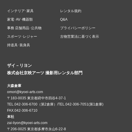
インテリア･家具
レンタル規約
家電･AV･機器類
Q&A
事務 店舗用品･公共物
プライバシーポリシー
スポーツ･レジャー
古物営業法に基づく表示
持道具･装身具
ザイ－リヨン
株式会社京映アーツ 撮影用レンタル部門
大森倉庫
omori@kyoei-arts.com
〒183-0035 東京都府中市四谷4-37-1
TEL.042-306-6700（第2倉庫）/TEL.042-306-7051(第1倉庫)
FAX.042-306-6710
本社
zai-liyon@kyoei-arts.com
〒206-0025 東京都多摩市永山6-22-8