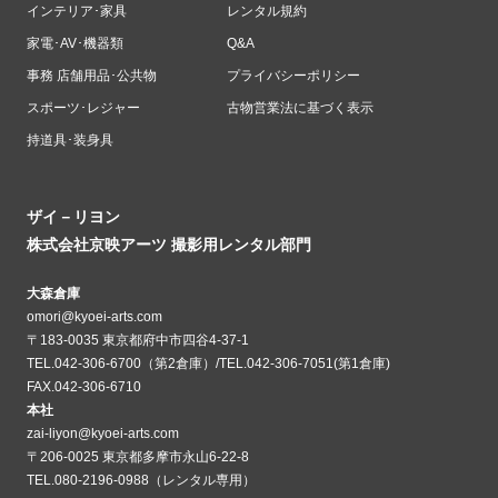
インテリア･家具
レンタル規約
家電･AV･機器類
Q&A
事務 店舗用品･公共物
プライバシーポリシー
スポーツ･レジャー
古物営業法に基づく表示
持道具･装身具
ザイ－リヨン
株式会社京映アーツ 撮影用レンタル部門
大森倉庫
omori@kyoei-arts.com
〒183-0035 東京都府中市四谷4-37-1
TEL.042-306-6700（第2倉庫）/TEL.042-306-7051(第1倉庫)
FAX.042-306-6710
本社
zai-liyon@kyoei-arts.com
〒206-0025 東京都多摩市永山6-22-8
TEL.080-2196-0988（レンタル専用）