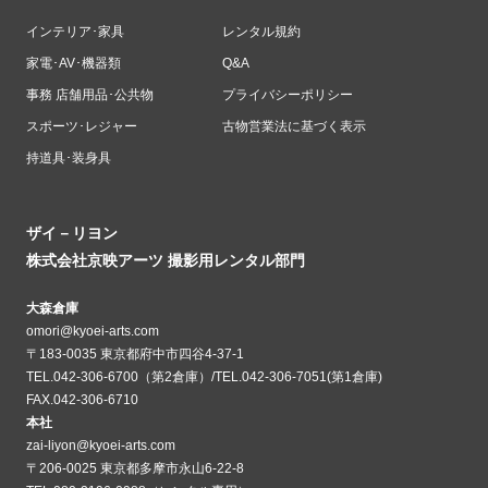
インテリア･家具
レンタル規約
家電･AV･機器類
Q&A
事務 店舗用品･公共物
プライバシーポリシー
スポーツ･レジャー
古物営業法に基づく表示
持道具･装身具
ザイ－リヨン
株式会社京映アーツ 撮影用レンタル部門
大森倉庫
omori@kyoei-arts.com
〒183-0035 東京都府中市四谷4-37-1
TEL.042-306-6700（第2倉庫）/TEL.042-306-7051(第1倉庫)
FAX.042-306-6710
本社
zai-liyon@kyoei-arts.com
〒206-0025 東京都多摩市永山6-22-8