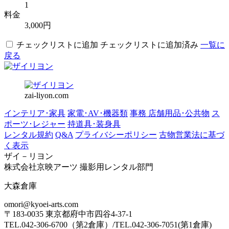
1
料金
3,000円
チェックリストに追加
チェックリストに追加済み
一覧に
戻る
zai-liyon.com
インテリア･家具
家電･AV･機器類
事務 店舗用品･公共物
ス
ポーツ･レジャー
持道具･装身具
レンタル規約
Q&A
プライバシーポリシー
古物営業法に基づ
く表示
ザイ－リヨン
株式会社京映アーツ 撮影用レンタル部門
大森倉庫
omori@kyoei-arts.com
〒183-0035 東京都府中市四谷4-37-1
TEL.042-306-6700（第2倉庫）/TEL.042-306-7051(第1倉庫)