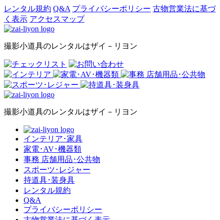
レンタル規約
Q&A
プライバシーポリシー
古物営業法に基づ
く表示
アクセスマップ
撮影小道具のレンタルはザイ－リヨン
撮影小道具のレンタルはザイ－リヨン
インテリア･家具
家電･AV･機器類
事務 店舗用品･公共物
スポーツ･レジャー
持道具･装身具
レンタル規約
Q&A
プライバシーポリシー
古物営業法に基づく表示