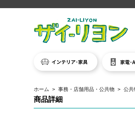
ホーム
>
事務・店舗用品・公共物
>
公共
商品詳細