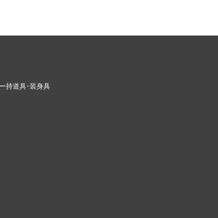
ー
持道具･装身具