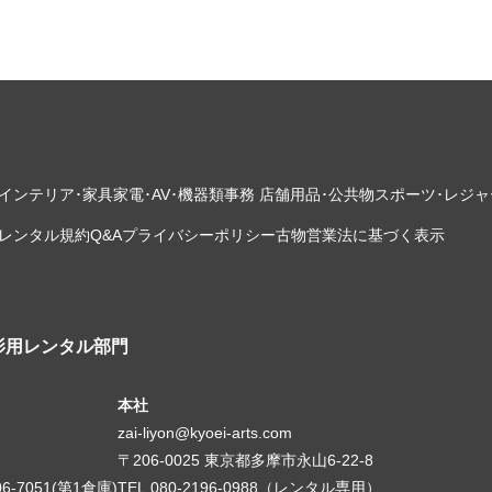
インテリア･家具
家電･AV･機器類
事務 店舗用品･公共物
スポーツ･レジャ
レンタル規約
Q&A
プライバシーポリシー
古物営業法に基づく表示
影用レンタル部門
本社
zai-liyon@kyoei-arts.com
〒206-0025 東京都多摩市永山6-22-8
06-7051(第1倉庫)
TEL.080-2196-0988（レンタル専用）