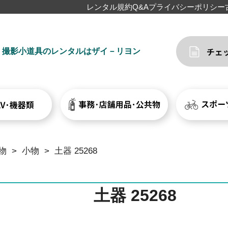
レンタル規約
Q&A
プライバシーポリシー
撮影小道具のレンタルはザイ－リヨン
物
>
小物
>
土器 25268
土器 25268