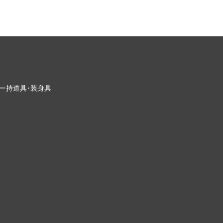
ー
持道具･装身具