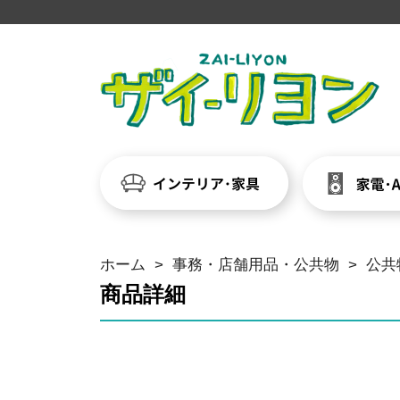
ホーム
>
事務・店舗用品・公共物
>
公共
商品詳細