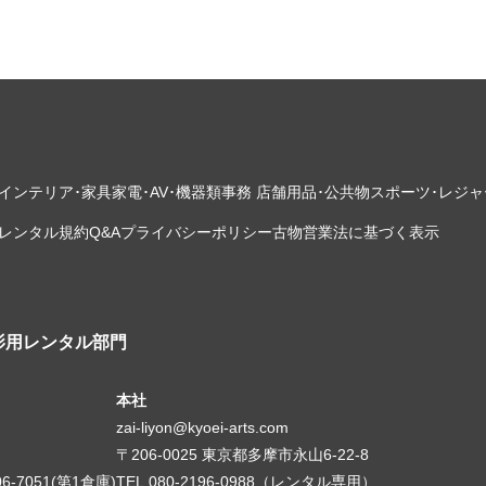
インテリア･家具
家電･AV･機器類
事務 店舗用品･公共物
スポーツ･レジャ
レンタル規約
Q&A
プライバシーポリシー
古物営業法に基づく表示
影用レンタル部門
本社
zai-liyon@kyoei-arts.com
〒206-0025 東京都多摩市永山6-22-8
06-7051(第1倉庫)
TEL.080-2196-0988（レンタル専用）