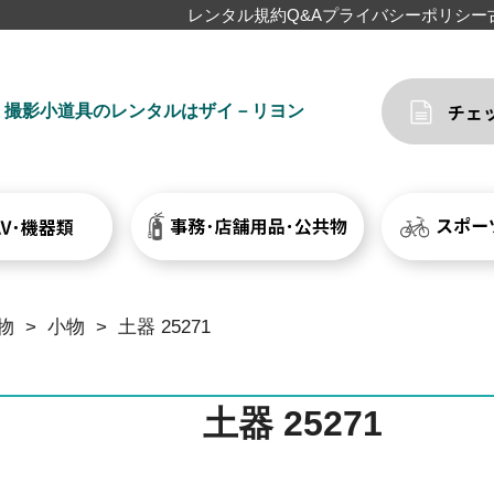
レンタル規約
Q&A
プライバシーポリシー
撮影小道具のレンタルはザイ－リヨン
物
>
小物
>
土器 25271
土器 25271