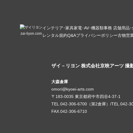
インテリア･家具
家電･AV･機器類
事務 店舗用品
zai-liyon.com
レンタル規約
Q&A
プライバシーポリシー
古物営
ザイ－リヨン
株式会社京映アーツ 撮
大森倉庫
omori@kyoei-arts.com
〒183-0035 東京都府中市四谷4-37-1
TEL.042-306-6700（第2倉庫）/TEL.042-3
FAX.042-306-6710