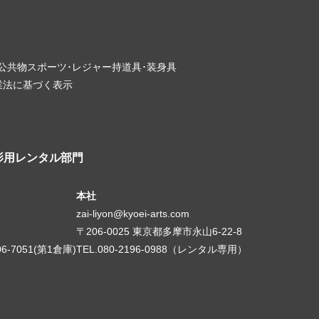
･公共物
スポーツ･レジャー
持道具･装身具
業法に基づく表示
影用レンタル部門
本社
zai-liyon@kyoei-arts.com
〒206-0025 東京都多摩市永山6-22-8
06-7051(第1倉庫)
TEL.080-2196-0988（レンタル専用）