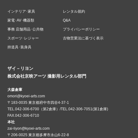
インテリア･家具
レンタル規約
家電･AV･機器類
Q&A
事務 店舗用品･公共物
プライバシーポリシー
スポーツ･レジャー
古物営業法に基づく表示
持道具･装身具
ザイ－リヨン
株式会社京映アーツ 撮影用レンタル部門
大森倉庫
omori@kyoei-arts.com
〒183-0035 東京都府中市四谷4-37-1
TEL.042-306-6700（第2倉庫）/TEL.042-306-7051(第1倉庫)
FAX.042-306-6710
本社
zai-liyon@kyoei-arts.com
〒206-0025 東京都多摩市永山6-22-8