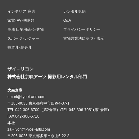
インテリア･家具
レンタル規約
家電･AV･機器類
Q&A
事務 店舗用品･公共物
プライバシーポリシー
スポーツ･レジャー
古物営業法に基づく表示
持道具･装身具
ザイ－リヨン
株式会社京映アーツ 撮影用レンタル部門
大森倉庫
omori@kyoei-arts.com
〒183-0035 東京都府中市四谷4-37-1
TEL.042-306-6700（第2倉庫）/TEL.042-306-7051(第1倉庫)
FAX.042-306-6710
本社
zai-liyon@kyoei-arts.com
〒206-0025 東京都多摩市永山6-22-8