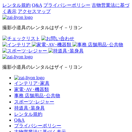
レンタル規約
Q&A
プライバシーポリシー
古物営業法に基づ
く表示
アクセスマップ
撮影小道具のレンタルはザイ－リヨン
撮影小道具のレンタルはザイ－リヨン
インテリア･家具
家電･AV･機器類
事務 店舗用品･公共物
スポーツ･レジャー
持道具･装身具
レンタル規約
Q&A
プライバシーポリシー
古物営業法に基づく表示