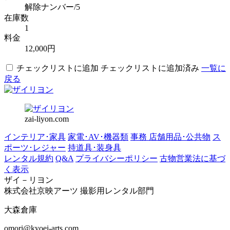
解除ナンバー/5
在庫数
1
料金
12,000円
チェックリストに追加
チェックリストに追加済み
一覧に
戻る
zai-liyon.com
インテリア･家具
家電･AV･機器類
事務 店舗用品･公共物
ス
ポーツ･レジャー
持道具･装身具
レンタル規約
Q&A
プライバシーポリシー
古物営業法に基づ
く表示
ザイ－リヨン
株式会社京映アーツ 撮影用レンタル部門
大森倉庫
omori@kyoei-arts.com