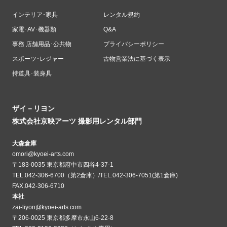
インテリア･家具
レンタル規約
家電･AV･機器類
Q&A
事務 店舗用品･公共物
プライバシーポリシー
スポーツ･レジャー
古物営業法に基づく表示
持道具･装身具
ザイ－リヨン
株式会社京映アーツ 撮影用レンタル部門
大森倉庫
omori@kyoei-arts.com
〒183-0035 東京都府中市四谷4-37-1
TEL.042-306-6700（第2倉庫）/TEL.042-306-7051(第1倉庫)
FAX.042-306-6710
本社
zai-liyon@kyoei-arts.com
〒206-0025 東京都多摩市永山6-22-8