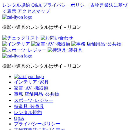
レンタル規約
Q&A
プライバシーポリシー
古物営業法に基づ
く表示
アクセスマップ
撮影小道具のレンタルはザイ－リヨン
撮影小道具のレンタルはザイ－リヨン
インテリア･家具
家電･AV･機器類
事務 店舗用品･公共物
スポーツ･レジャー
持道具･装身具
レンタル規約
Q&A
プライバシーポリシー
古物営業法に基づく表示