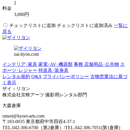
2
料金
3,000円
チェックリストに追加
チェックリストに追加済み
一覧に
戻る
zai-liyon.com
インテリア･家具
家電･AV･機器類
事務 店舗用品･公共物
ス
ポーツ･レジャー
持道具･装身具
レンタル規約
Q&A
プライバシーポリシー
古物営業法に基づ
く表示
ザイ－リヨン
株式会社京映アーツ 撮影用レンタル部門
大森倉庫
omori@kyoei-arts.com
〒183-0035 東京都府中市四谷4-37-1
TEL.042-306-6700（第2倉庫）/TEL.042-306-7051(第1倉庫)