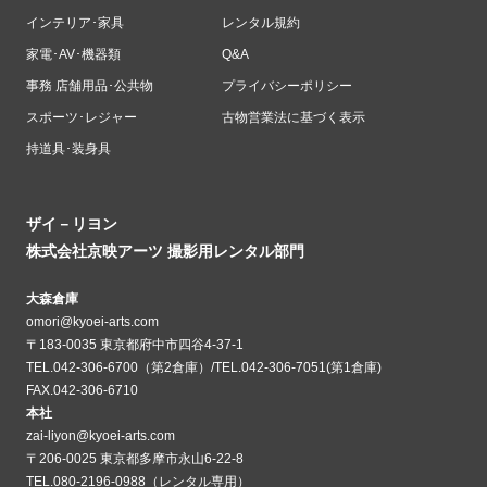
インテリア･家具
レンタル規約
家電･AV･機器類
Q&A
事務 店舗用品･公共物
プライバシーポリシー
スポーツ･レジャー
古物営業法に基づく表示
持道具･装身具
ザイ－リヨン
株式会社京映アーツ 撮影用レンタル部門
大森倉庫
omori@kyoei-arts.com
〒183-0035 東京都府中市四谷4-37-1
TEL.042-306-6700（第2倉庫）/TEL.042-306-7051(第1倉庫)
FAX.042-306-6710
本社
zai-liyon@kyoei-arts.com
〒206-0025 東京都多摩市永山6-22-8
TEL.080-2196-0988（レンタル専用）