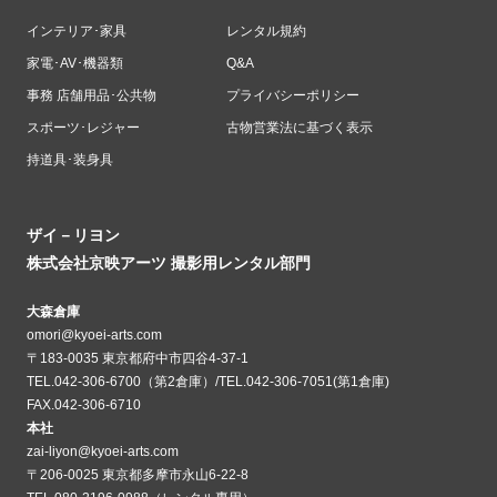
インテリア･家具
レンタル規約
家電･AV･機器類
Q&A
事務 店舗用品･公共物
プライバシーポリシー
スポーツ･レジャー
古物営業法に基づく表示
持道具･装身具
ザイ－リヨン
株式会社京映アーツ 撮影用レンタル部門
大森倉庫
omori@kyoei-arts.com
〒183-0035 東京都府中市四谷4-37-1
TEL.042-306-6700（第2倉庫）/TEL.042-306-7051(第1倉庫)
FAX.042-306-6710
本社
zai-liyon@kyoei-arts.com
〒206-0025 東京都多摩市永山6-22-8