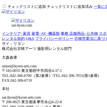
チェックリストに追加
チェックリストに追加済み
一覧に
zai-liyon.com
インテリア･家具
家電･AV･機器類
事務 店舗用品･公共物
スポ
レンタル規約
Q&A
プライバシーポリシー
古物営業法に基づ
ザイ－リヨン
株式会社京映アーツ 撮影用レンタル部門
大森倉庫
omori@kyoei-arts.com
〒183-0035 東京都府中市四谷4-37-1
TEL.042-306-6700（第2倉庫）/TEL.042-306-7051(第1倉庫)
FAX.042-306-6710
本社
zai-liyon@kyoei-arts.com
〒206-0025 東京都多摩市永山6-22-8
TEL.080-2196-0988（レンタル専用）