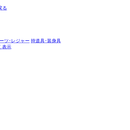
戻る
ーツ･レジャー
持道具･装身具
く表示