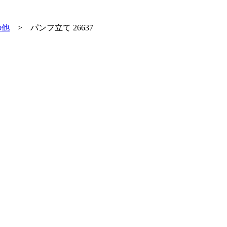
の他
>
パンフ立て 26637