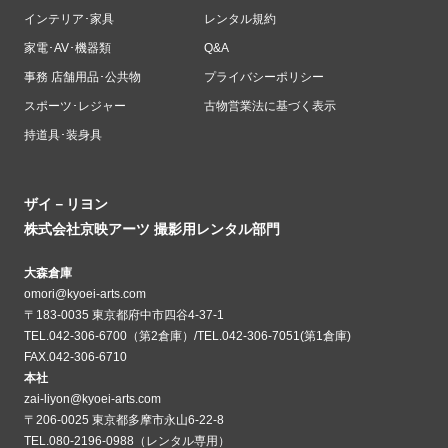
インテリア･家具
レンタル規約
家電･AV･機器類
Q&A
事務 店舗用品･公共物
プライバシーポリシー
スポーツ･レジャー
古物営業法に基づく表示
持道具･装身具
ザイ－リヨン
株式会社京映アーツ 撮影用レンタル部門
大森倉庫
omori@kyoei-arts.com
〒183-0035 東京都府中市四谷4-37-1
TEL.042-306-6700（第2倉庫）/TEL.042-306-7051(第1倉庫)
FAX.042-306-6710
本社
zai-liyon@kyoei-arts.com
〒206-0025 東京都多摩市永山6-22-8
TEL.080-2196-0988（レンタル専用）