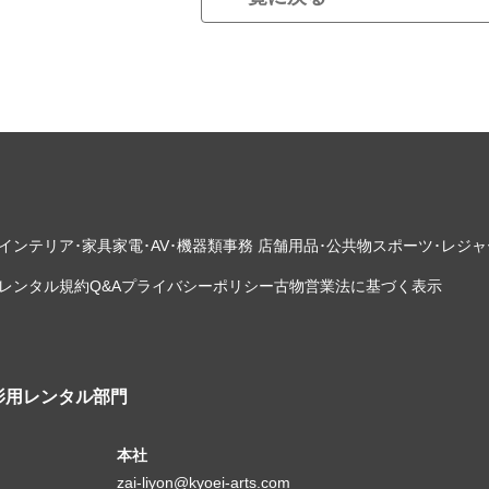
インテリア･家具
家電･AV･機器類
事務 店舗用品･公共物
スポーツ･レジャ
レンタル規約
Q&A
プライバシーポリシー
古物営業法に基づく表示
影用レンタル部門
本社
zai-liyon@kyoei-arts.com