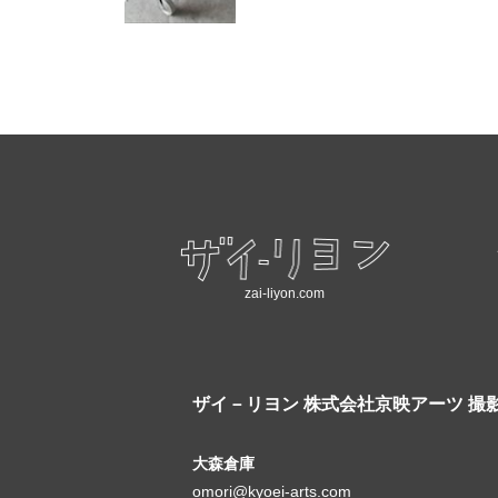
zai-liyon.com
ザイ－リヨン
株式会社京映アーツ 撮
大森倉庫
omori@kyoei-arts.com