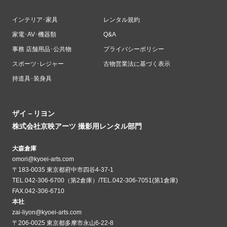
インテリア･家具
レンタル規約
家電･AV･機器類
Q&A
事務 店舗用品･公共物
プライバシーポリシー
スポーツ･レジャー
古物営業法に基づく表示
持道具･装身具
ザイ－リヨン
株式会社京映アーツ 撮影用レンタル部門
大森倉庫
omori@kyoei-arts.com
〒183-0035 東京都府中市四谷4-37-1
TEL.042-306-6700（第2倉庫）/TEL.042-306-7051(第1倉庫)
FAX.042-306-6710
本社
zai-liyon@kyoei-arts.com
〒206-0025 東京都多摩市永山6-22-8