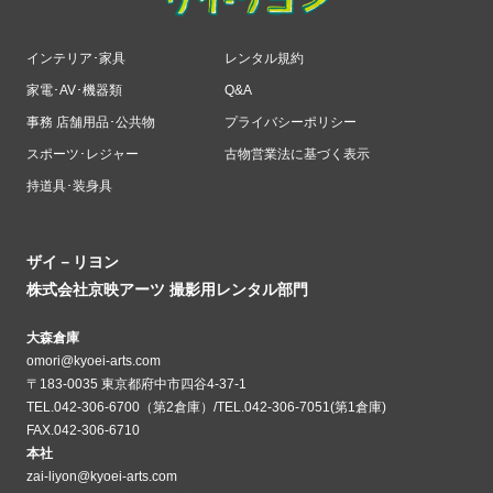
インテリア･家具
レンタル規約
家電･AV･機器類
Q&A
事務 店舗用品･公共物
プライバシーポリシー
スポーツ･レジャー
古物営業法に基づく表示
持道具･装身具
ザイ－リヨン
株式会社京映アーツ 撮影用レンタル部門
大森倉庫
omori@kyoei-arts.com
〒183-0035 東京都府中市四谷4-37-1
TEL.042-306-6700（第2倉庫）/TEL.042-306-7051(第1倉庫)
FAX.042-306-6710
本社
zai-liyon@kyoei-arts.com