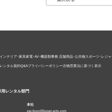
インテリア･家具
家電･AV･機器類
事務 店舗用品･公共物
スポーツ･レジャ
レンタル規約
Q&A
プライバシーポリシー
古物営業法に基づく表示
影用レンタル部門
本社
zai-liyon@kyoei-arts.com