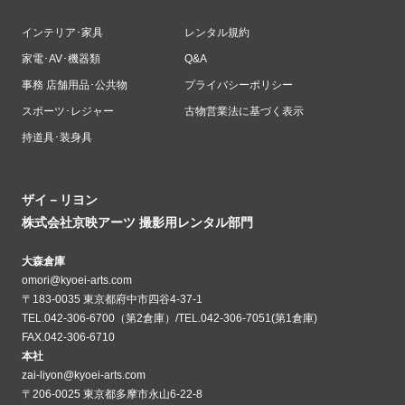
インテリア･家具
レンタル規約
家電･AV･機器類
Q&A
事務 店舗用品･公共物
プライバシーポリシー
スポーツ･レジャー
古物営業法に基づく表示
持道具･装身具
ザイ－リヨン
株式会社京映アーツ 撮影用レンタル部門
大森倉庫
omori@kyoei-arts.com
〒183-0035 東京都府中市四谷4-37-1
TEL.042-306-6700（第2倉庫）/TEL.042-306-7051(第1倉庫)
FAX.042-306-6710
本社
zai-liyon@kyoei-arts.com
〒206-0025 東京都多摩市永山6-22-8