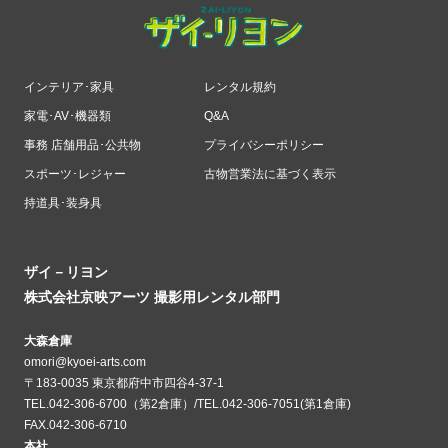
インテリア･家具
レンタル規約
家電･AV･機器類
Q&A
事務 店舗用品･公共物
プライバシーポリシー
スポーツ･レジャー
古物営業法に基づく表示
持道具･装身具
ザイ－リヨン
株式会社京映アーツ 撮影用レンタル部門
大森倉庫
omori@kyoei-arts.com
〒183-0035 東京都府中市四谷4-37-1
TEL.042-306-6700（第2倉庫）/TEL.042-306-7051(第1倉庫)
FAX.042-306-6710
本社