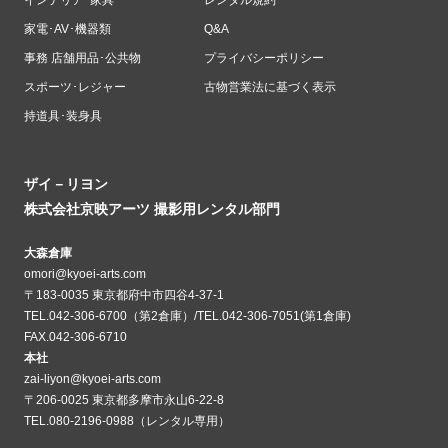
家電･AV･機器類
Q&A
事務 店舗用品･公共物
プライバシーポリシー
スポーツ･レジャー
古物営業法に基づく表示
持道具･装身具
ザイ－リヨン
株式会社京映アーツ 撮影用レンタル部門
大森倉庫
omori@kyoei-arts.com
〒183-0035 東京都府中市四谷4-37-1
TEL.042-306-6700（第2倉庫）/TEL.042-306-7051(第1倉庫)
FAX.042-306-6710
本社
zai-liyon@kyoei-arts.com
〒206-0025 東京都多摩市永山6-22-8
TEL.080-2196-0988（レンタル専用）