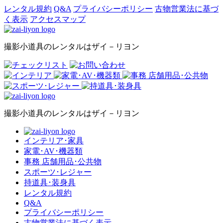
レンタル規約
Q&A
プライバシーポリシー
古物営業法に基づ
く表示
アクセスマップ
撮影小道具のレンタルはザイ－リヨン
撮影小道具のレンタルはザイ－リヨン
インテリア･家具
家電･AV･機器類
事務 店舗用品･公共物
スポーツ･レジャー
持道具･装身具
レンタル規約
Q&A
プライバシーポリシー
古物営業法に基づく表示