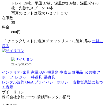
トレイ 39枚、平皿 37枚、深皿(大) 39枚、深皿(小) 70
枚、先割れスプーン 39本
写真のセットは最大35セットまで
在庫数
35
料金
800円
チェックリストに追加
チェックリストに追加済み
一覧に
戻る
zai-liyon.com
インテリア･家具
家電･AV･機器類
事務 店舗用品･公共物
ス
ポーツ･レジャー
持道具･装身具
レンタル規約
Q&A
プライバシーポリシー
古物営業法に基づ
く表示
ザイ－リヨン
株式会社京映アーツ 撮影用レンタル部門