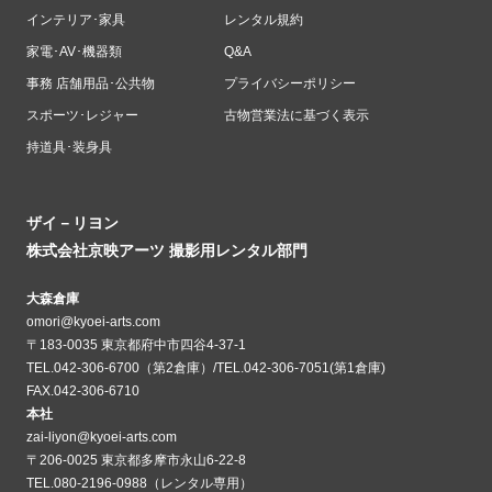
インテリア･家具
レンタル規約
家電･AV･機器類
Q&A
事務 店舗用品･公共物
プライバシーポリシー
スポーツ･レジャー
古物営業法に基づく表示
持道具･装身具
ザイ－リヨン
株式会社京映アーツ 撮影用レンタル部門
大森倉庫
omori@kyoei-arts.com
〒183-0035 東京都府中市四谷4-37-1
TEL.042-306-6700（第2倉庫）/TEL.042-306-7051(第1倉庫)
FAX.042-306-6710
本社
zai-liyon@kyoei-arts.com
〒206-0025 東京都多摩市永山6-22-8
TEL.080-2196-0988（レンタル専用）