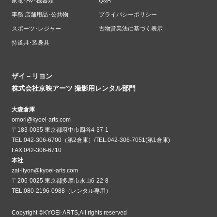
家電･AV･機器類
Q&A
事務 店舗用品･公共物
プライバシーポリシー
スポーツ･レジャー
古物営業法に基づく表示
持道具･装身具
ザイ－リヨン
株式会社京映アーツ 撮影用レンタル部門
大森倉庫
omori@kyoei-arts.com
〒183-0035 東京都府中市四谷4-37-1
TEL.042-306-6700（第2倉庫）/TEL.042-306-7051(第1倉庫)
FAX.042-306-6710
本社
zai-liyon@kyoei-arts.com
〒206-0025 東京都多摩市永山6-22-8
TEL.080-2196-0988（レンタル専用）
Copyright ©KYOEI-ARTS,All rights reserved