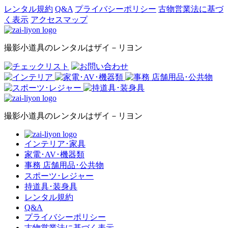
レンタル規約
Q&A
プライバシーポリシー
古物営業法に基づ
く表示
アクセスマップ
撮影小道具のレンタルはザイ－リヨン
撮影小道具のレンタルはザイ－リヨン
インテリア･家具
家電･AV･機器類
事務 店舗用品･公共物
スポーツ･レジャー
持道具･装身具
レンタル規約
Q&A
プライバシーポリシー
古物営業法に基づく表示