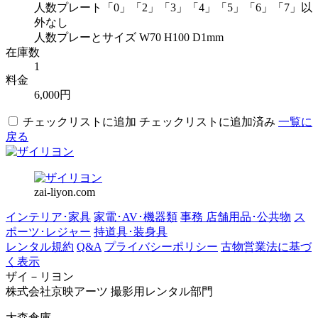
人数プレート「0」「2」「3」「4」「5」「6」「7」以
外なし
人数プレーとサイズ W70 H100 D1mm
在庫数
1
料金
6,000円
チェックリストに追加
チェックリストに追加済み
一覧に
戻る
zai-liyon.com
インテリア･家具
家電･AV･機器類
事務 店舗用品･公共物
ス
ポーツ･レジャー
持道具･装身具
レンタル規約
Q&A
プライバシーポリシー
古物営業法に基づ
く表示
ザイ－リヨン
株式会社京映アーツ 撮影用レンタル部門
大森倉庫