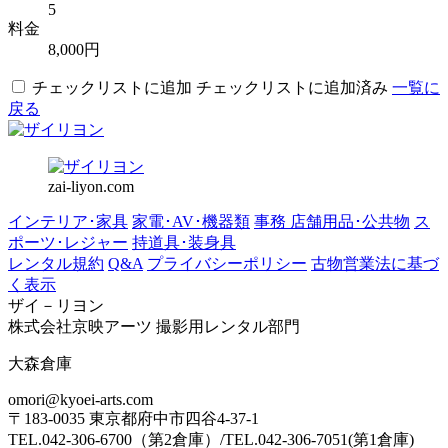
5
料金
8,000円
チェックリストに追加
チェックリストに追加済み
一覧に
戻る
zai-liyon.com
インテリア･家具
家電･AV･機器類
事務 店舗用品･公共物
ス
ポーツ･レジャー
持道具･装身具
レンタル規約
Q&A
プライバシーポリシー
古物営業法に基づ
く表示
ザイ－リヨン
株式会社京映アーツ 撮影用レンタル部門
大森倉庫
omori@kyoei-arts.com
〒183-0035 東京都府中市四谷4-37-1
TEL.042-306-6700（第2倉庫）/TEL.042-306-7051(第1倉庫)