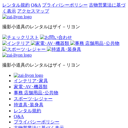
レンタル規約
Q&A
プライバシーポリシー
古物営業法に基づ
く表示
アクセスマップ
撮影小道具のレンタルはザイ－リヨン
撮影小道具のレンタルはザイ－リヨン
インテリア･家具
家電･AV･機器類
事務 店舗用品･公共物
スポーツ･レジャー
持道具･装身具
レンタル規約
Q&A
プライバシーポリシー
古物営業法に基づく表示