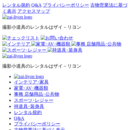
レンタル規約
Q&A
プライバシーポリシー
古物営業法に基づ
く表示
アクセスマップ
撮影小道具のレンタルはザイ－リヨン
撮影小道具のレンタルはザイ－リヨン
インテリア･家具
家電･AV･機器類
事務 店舗用品･公共物
スポーツ･レジャー
持道具･装身具
レンタル規約
Q&A
プライバシーポリシー
古物営業法に基づく表示