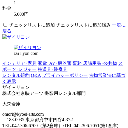
1
料金
5,000円
チェックリストに追加
チェックリストに追加済み
一覧に
戻る
zai-liyon.com
インテリア･家具
家電･AV･機器類
事務 店舗用品･公共物
ス
ポーツ･レジャー
持道具･装身具
レンタル規約
Q&A
プライバシーポリシー
古物営業法に基づ
く表示
ザイ－リヨン
株式会社京映アーツ 撮影用レンタル部門
大森倉庫
omori@kyoei-arts.com
〒183-0035 東京都府中市四谷4-37-1
TEL.042-306-6700（第2倉庫）/TEL.042-306-7051(第1倉庫)