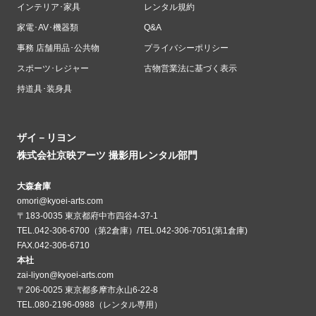
インテリア･家具
レンタル規約
家電･AV･機器類
Q&A
事務 店舗用品･公共物
プライバシーポリシー
スポーツ･レジャー
古物営業法に基づく表示
持道具･装身具
ザイ－リヨン
株式会社京映アーツ 撮影用レンタル部門
大森倉庫
omori@kyoei-arts.com
〒183-0035 東京都府中市四谷4-37-1
TEL.042-306-6700（第2倉庫）/TEL.042-306-7051(第1倉庫)
FAX.042-306-6710
本社
zai-liyon@kyoei-arts.com
〒206-0025 東京都多摩市永山6-22-8
TEL.080-2196-0988（レンタル専用）